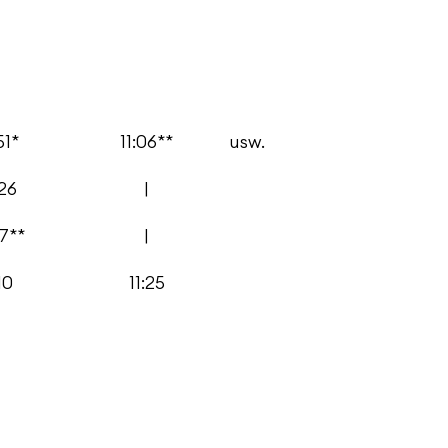
51*
11:06**
usw.
:26
|
57**
|
10
11:25