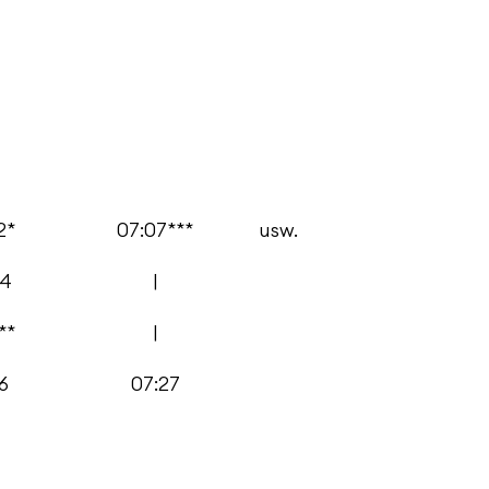
2*
07:07***
usw.
04
|
**
|
6
07:27