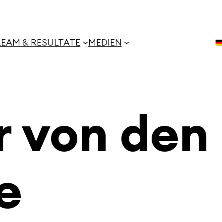
REAM & RESULTATE
MEDIEN
r von den
e