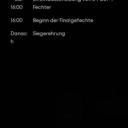
16:00
Fechter
16:00
Beginn der Finalgefechte
Danac
Siegerehrung
h
Sonntag, 24. Mai 2026: Team-Wettkampf
07:00
Einlass / Materialkontrolle
08:00
Beginn des Teamwettkampfs
(Elimination directe)
13:30
Beginn der Halbfinalkämpfe
ab
Gefecht um
Rang 3
gefolgt vom