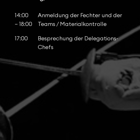
14:00
Anmeldung der Fechter und der
– 18:00
Teams / Materialkontrolle
17:00
Besprechung der Delegations-
Chefs
Freitag, 22. Mai 2026: Einzel-Wettkampf
06:30
Einlass
07:00
Anmeldung der Fechter und der
–
Teams / Materialkontrolle
08:00
07:30
Kampfrichterbesprechung