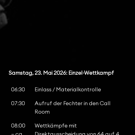
08:00
Beginn der Wettkämpfe in Runden
Vor Beginn des Wettkampfes
können der Modus, die Runden
und der Zeitplan auf der Website
des Berne World Cup eingesehen
werden.
Samstag, 23. Mai 2026: Einzel-Wettkampf
06:30
Einlass / Materialkontrolle
07:30
Aufruf der Fechter in den Call
Room
08:00
Wettkämpfe mit
– ca.
Direktausscheidung von 64 auf 4