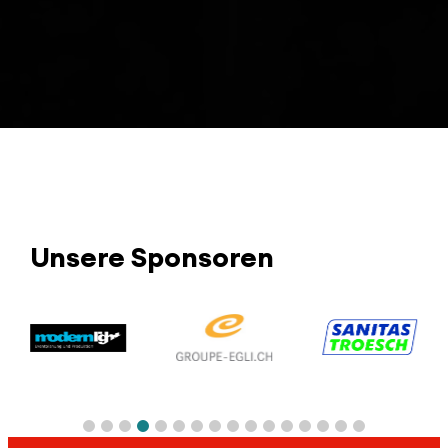
15:00
Finalkampf
Danac
Siegerehrung
h
Unsere Sponsoren