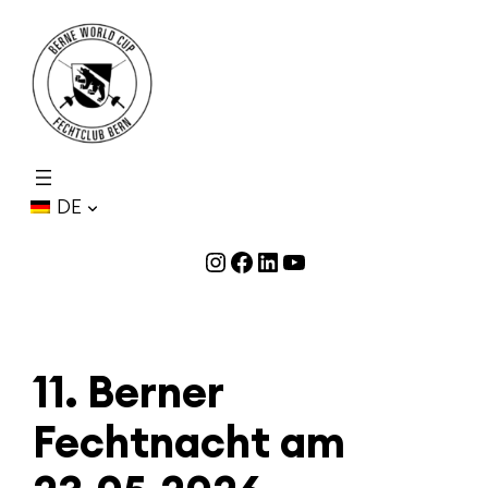
Zum
Inhalt
springen
DE
Instagram
Facebook
LinkedIn
YouTube
11. Berner
Fechtnacht am